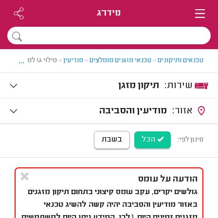
מידרג
...
טכנאים ותיקונים
>
טכנאי מזגנים מומלצים
>
מודיעין
>
מילוי גז למזגן במודיעי
שירות:
תיקון מזגן
אזור:
מודיעין והסביבה
הכל
בשבת
סינון לפי:
הודעה על עומס
גולשים יקרים, עקב עומס קיצוני בתחום תיקון מזגנים
באזור מודיעין והסביבה יהיה קשה להשיג טכנאי
מזגנים זמינים היום. [לכן, המידע ניתן היום למשתמשים