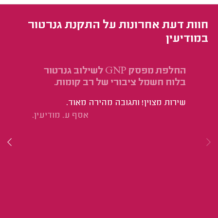
חוות דעת אחרונות על התקנת גנרטור
במודיעין
החלפת מפסק GNP לשילוב גנרטור
הת
בלוח חשמל ציבורי של רב קומות.
חי
שירות מצוין! ותגובה מהירה מאוד.
מצ
אסף ע. מודיעין.
שא
הע
בז
או
קצ
הש
תש
בה