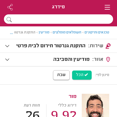
מידרג
...
טכנאים ותיקונים
>
חשמלאים מומלצים
>
מודיעין
>
התקנת גנרטור במודיעין
שירות:
התקנת גנרטור חירום לבית פרטי
אזור:
מודיעין והסביבה
הכל
שבת
סינון לפי:
מור
דירוג כללי
חוות דעת
26
9.92