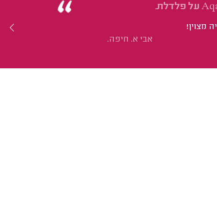
 מצוין!
אבי א. חיפה.