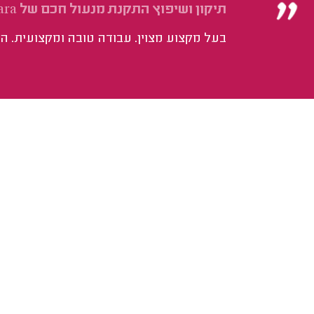
תיקון ושיפוץ התקנת מנעול חכם של Aqara על פלדלת.
בעל מקצוע מצוין. עבודה טובה ומקצועית. היה