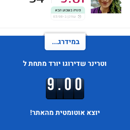
פנויה בשבוע הבא
עודכן ב-03/08
במידרג...
וטרינר
שדירוגו
יורד
מתחת ל
9.00
יוצא
אוטומטית מהאתר!