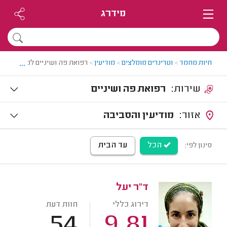
מידרג
...
חיות מחמד
>
וטרינרים מומלצים
>
מודיעין
>
רפואת פה ושיניים לכלבים וחתול
שירות:
רפואת פה ושיניים
אזור:
מודיעין והסביבה
הכל
עד הבית
סינון לפי:
ד"ר יעל
דירוג כללי
חוות דעת
54
9.81