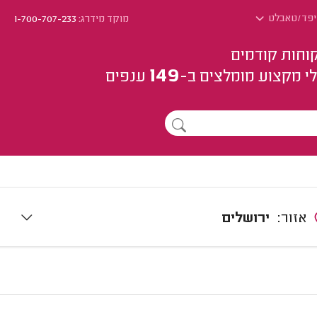
ייפד/טאבלט
מוקד מידרג:
1-700-707-233
וחות קודמים
149
י מקצוע
מומלצים
ב-
ענפים
אזור:
ירושלים