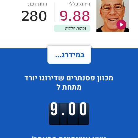
דירוג כללי
חוות דעת
280
9.88
זמינות חלקית
במידרג...
מכוון פסנתרים
שדירוגו
יורד
מתחת ל
9.00