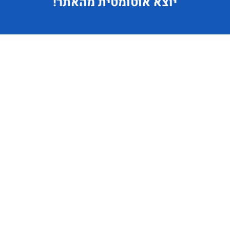
יוצא
אוטומטית מהאתר!