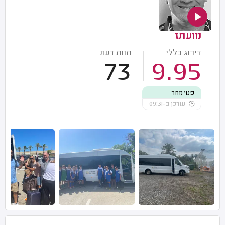
מועתז
דירוג כללי
חוות דעת
73
9.95
פנוי מחר
עודכן ב-09:31