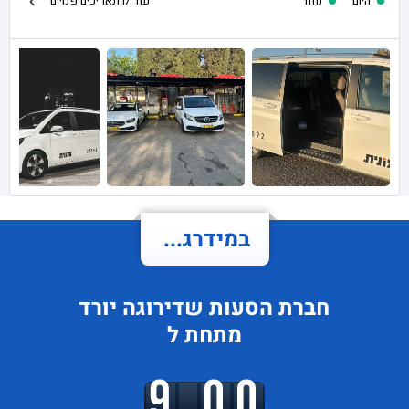
היום
מחר
עוד 17 תאריכים פנויים
במידרג...
חברת הסעות
שדירוגה
יורד
מתחת ל
9.00