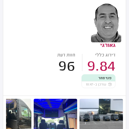
גאורגי
דירוג כללי
חוות דעת
96
9.84
פנוי מחר
עודכן ב-10:47