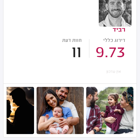
רביד
דירוג כללי
חוות דעת
11
9.73
אין עדכון