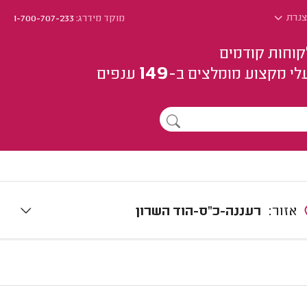
 צנרת
מוקד מידרג:
1-700-707-233
קוחות קודמים
149
לי מקצוע
מומלצים
ב-
ענפים
אזור:
רעננה-כ"ס-הוד השרון