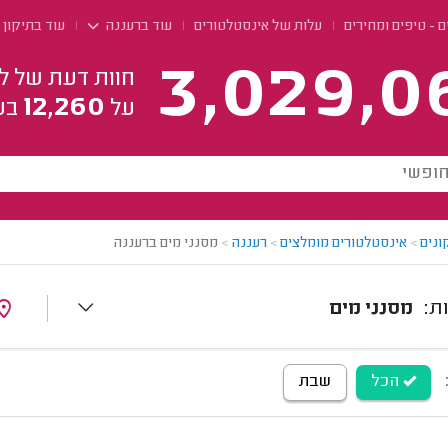
 - טיפים ומחירים
עלות של אינסטלטורים
עוד ברעננה
עוד בתיקון
3,029,0
חוות דעת של ל
12,260
על
בע
ונים
>
אינסטלטורים מומלצים
>
רעננה
>
מסנני מים ברעננה
מסנני מים
הכל
שבת