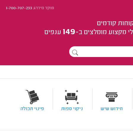
מוקד מידרג:
1-700-707-233
וחות קודמים
149
י מקצוע
מומלצים
ב-
ענפים
חידוש שיש
ניקוי ספות
פינוי תכולה