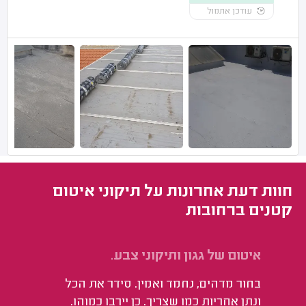
עודכן אתמול
חוות דעת אחרונות על תיקוני איטום
קטנים ברחובות
איטום של גגון ותיקוני צבע.
תי
בחור מדהים, נחמד ואמין. סידר את הכל
הע
ונתן אחריות כמו שצריך. כן יירבו כמוהו.