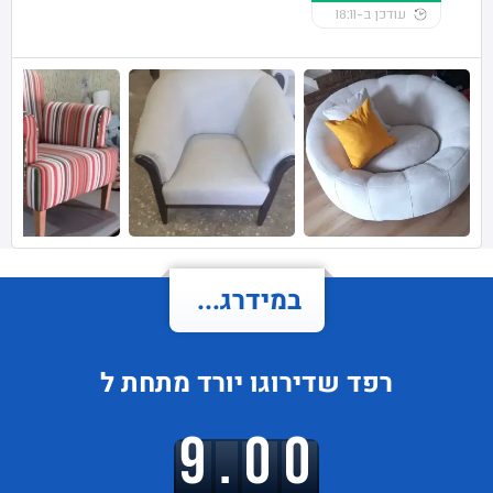
עודכן ב-18:11
במידרג...
רפד
שדירוגו
יורד
מתחת ל
9.00