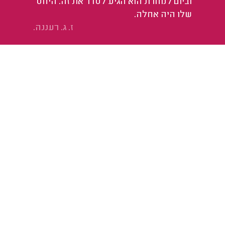
וביום למחרת הוא הגיע לסדר את זה. היחס
שלו היה אחלה.
ז. ג. רעננה.