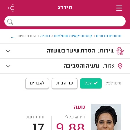
מידרג
...
תחומים חדשים
>
קוסמטיקאיות מומלצות
>
נתניה
>
הסרת שיער בשעווה ב
שירות:
הסרת שיער בשעווה
אזור:
נתניה והסביבה
הכל
עד הבית
לגברים
סינון לפי:
נועה
דירוג כללי
חוות דעת
17
9.88