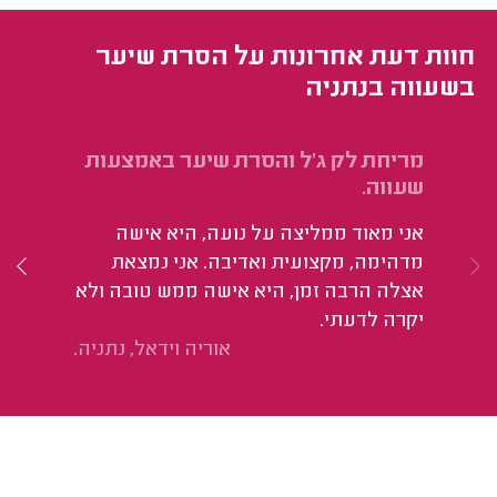
חוות דעת אחרונות על הסרת שיער
בשעווה בנתניה
מריחת לק ג'ל והסרת שיער באמצעות
לק
שעווה.
בש
אני מאוד ממליצה על נועה, היא אישה
אנ
מדהימה, מקצועית ואדיבה. אני נמצאת
וה
אצלה הרבה זמן, היא אישה ממש טובה ולא
פר
יקרה לדעתי.
המ
אוריה וידאל, נתניה.
מת