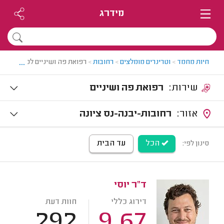
מידרג
...
חיות מחמד
>
וטרינרים מומלצים
>
רחובות
>
רפואת פה ושיניים לכלבים וחתו
שירות:
רפואת פה ושיניים
אזור:
רחובות-יבנה-נס ציונה
הכל
עד הבית
סינון לפי:
ד"ר יוסי
דירוג כללי
חוות דעת
292
9.67