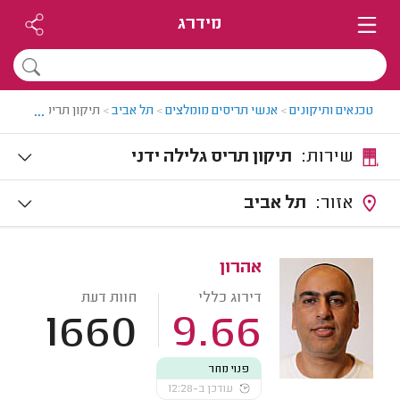
מידרג
...
טכנאים ותיקונים
>
אנשי תריסים מומלצים
>
תל אביב
>
תיקון תריס גלילה ב
שירות:
תיקון תריס גלילה ידני
אזור:
תל אביב
אהרון
דירוג כללי
חוות דעת
1660
9.66
פנוי מחר
עודכן ב-12:28