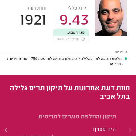
דירוג כללי
חוות דעת
1921
9.43
פנוי השבוע
עודכן ב-04:48
מחירים:
החלפת רצועה לתריס גלילה ידני בחלון ביציאה למרפסת
750
עוד מחירים
₪
- 300
חוות דעת אחרונות על תיקון תריס גלילה
בתל אביב
תיקון והחלפת סוגרים לתריסים.
תי
היה מצוין!
הי