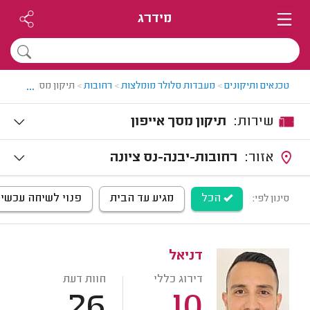
מידרג
...
טכנאים ותיקונים
>
מעבדות סלולר מומלצות
>
רחובות
>
תיקון מסך לאייפון 
שירות:
תיקון מסך אייפון
אזור:
רחובות-יבנה-נס ציונה
הכל
מגיע עד הבית
פנוי לשיחה עכשיו
סינון לפי:
דניאל
דירוג כללי
חוות דעת
26
10