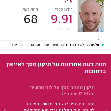
אייל
דירוג כללי
חוות דעת
68
9.91
אין עדכון
מחירים:
החלפת מסך לאייפון 13 פרו (מסך מקורי)
1050 - 950
₪
עוד מחירים
חוות דעת אחרונות על תיקון מסך לאייפון
ברחובות
תיקון מחבר מסך על לוח מכשיר
תי
iPhone 12 Mini.
בא
תומר היה חיובי והמחירים שלו מצוינים
ול
לדעתי, היה מעל ומעבר! הוא החזיר את