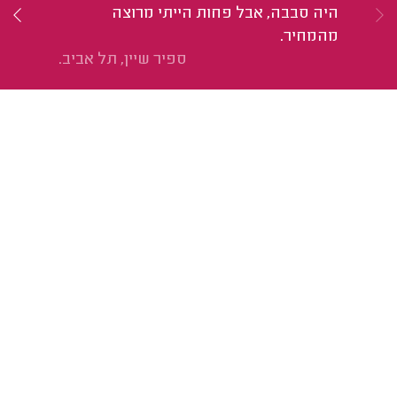
היה סבבה, אבל פחות הייתי מרוצה
הי
מהמחיר.
ספיר שיין, תל אביב.