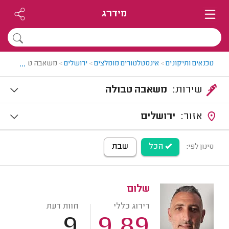
מידרג
...
טכנאים ותיקונים
>
אינסטלטורים מומלצים
>
ירושלים
>
משאבה טבולה בירו
שירות:
משאבה טבולה
אזור:
ירושלים
הכל
שבת
סינון לפי:
שלום
דירוג כללי
חוות דעת
9
9.89