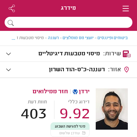
מידרג
...
ביטוחים ופיננסים
>
יועצי מס מומלצים
>
רעננה
>
מיסוי מטבעות דיגיטליים 
שירות:
מיסוי מטבעות דיגיטליים
אזור:
רעננה-כ"ס-הוד השרון
ירדן
|
חזר ממילואים
דירוג כללי
חוות דעת
403
9.92
פנוי לפגישה השבוע
עודכן שלשום