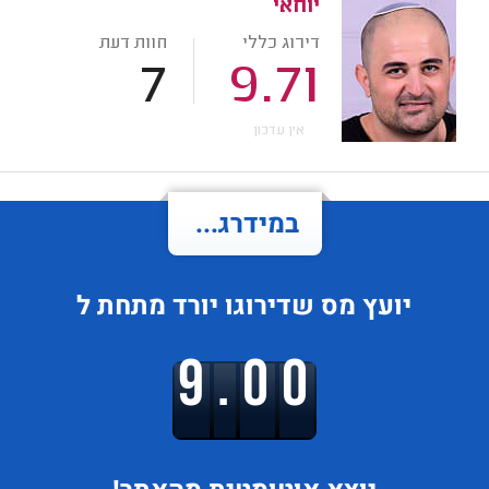
יוחאי
דירוג כללי
חוות דעת
7
9.71
אין עדכון
במידרג...
יועץ מס
שדירוגו
יורד
מתחת ל
9.00