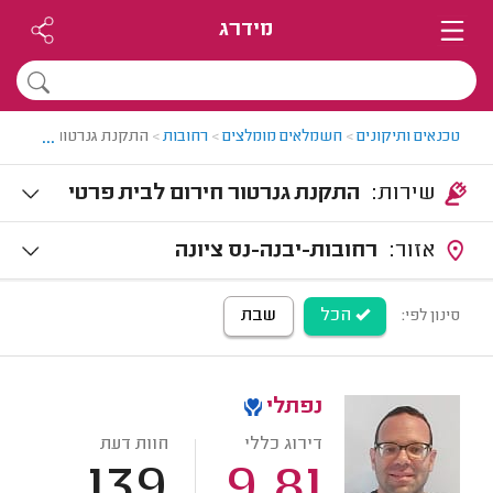
מידרג
...
טכנאים ותיקונים
>
חשמלאים מומלצים
>
רחובות
>
התקנת גנרטור ברחובות
שירות:
התקנת גנרטור חירום לבית פרטי
אזור:
רחובות-יבנה-נס ציונה
הכל
שבת
סינון לפי:
נפתלי
דירוג כללי
חוות דעת
139
9.81