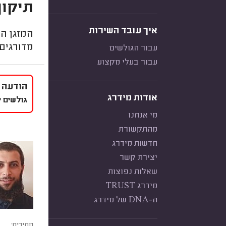
תיקון
איך עובד השירות
המזגן הפ
מדורגים 
עבור הגולשים
עבור בעלי מקצוע
הודעה 
אודות מידרג
גולשים י
מי אנחנו
מהתקשורת
חדשות מידרג
יצירת קשר
שאלות נפוצות
מידרג TRUST
ה-DNA של מידרג
מחירים: