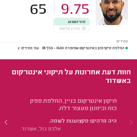
65
9.75
פנוי השבוע
עודכן שלשום
מחירים:
החלפת מיקרופון באינטרקום שפופרת
1600 - 550
₪
עוד מחירים
חוות דעת אחרונות על תיקוני אינטרקום
באשדוד
תיקון אינטרקום בניין, החלפת ספק
תי
כוח וכיוונון מעצור דלת.
הו
היה מדהים! מקצוענות לשמה.
לע
אלכס בול, אשדוד.
מי