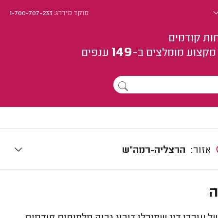
מוקד מידרג:
1-700-707-233
ות קודמים
149
מקצוע
מומלצים
ב-
ענפים
אזור:
הרצליה-רמה"ש
ה