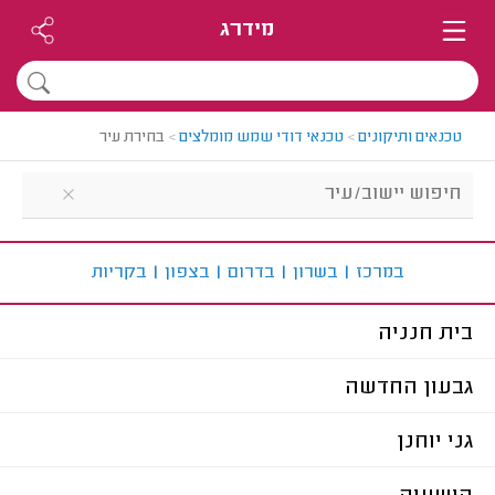
מידרג
טכנאים ותיקונים
>
טכנאי דודי שמש מומלצים
>
בחירת עיר
ב
מרכז
|
ב
שרון
|
ב
דרום
|
ב
צפון
|
ב
קריות
בית חנניה
גבעון החדשה
גני יוחנן