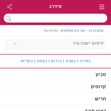
מידרג
עולם הרכב
>
זגגי רכב מומלצים
>
בחירת עיר
ב
מרכז
|
ב
שרון
|
ב
דרום
|
ב
צפון
|
ב
קריות
סביון
קדומים
חריש