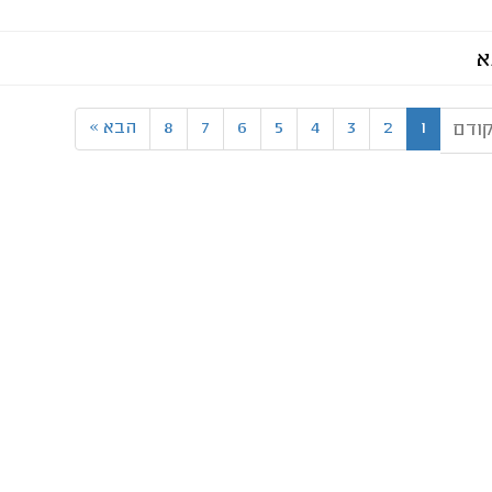
א
1
2
3
4
5
6
7
8
הבא
»
ודם