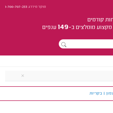
מוקד מידרג:
1-700-707-233
ות קודמים
149
מקצוע
מומלצים
ב-
ענפים
פון
|
ב
קריות