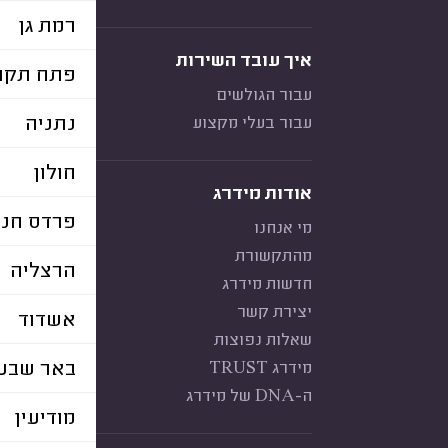
רמת גן
איך עובד השירות
פתח תקוו
עבור הגולשים
נתניה
עבור בעלי מקצוע
חולון
אודות מידרג
פרדס חנה
מי אנחנו
מהתקשורת
הרצליה
חדשות מידרג
יצירת קשר
אשדוד
שאלות נפוצות
באר שבע
מידרג TRUST
ה-DNA של מידרג
מודיעין