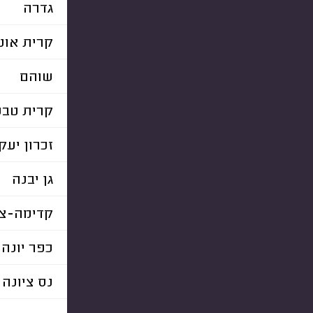
גדרה
קרית אונו
שוהם
קרית טבע
זכרון יעק
גן יבנה
קדימה-צו
כפר יונה
נס ציונה