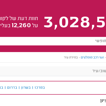
3,028,5
חוות דעת של לקוח
12,260
על
בעלי 
זגגי רכב מומלצים
>
בחירת עיר
ב
מרכז
|
ב
שרון
|
ב
דרום
|
ב
צ
ון