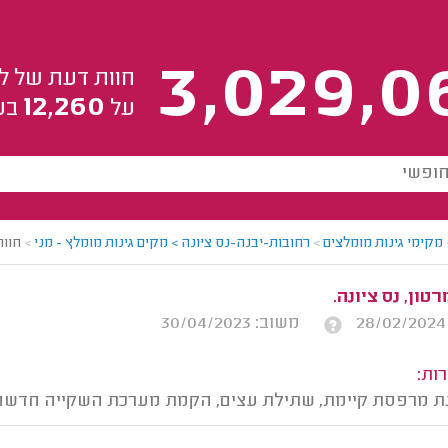
3,029,0
חוות דעת של ל
12,260
על
בע
מקימי גינות מומלצים
>
רחובות-יבנה-נס ציונה > מקים גינות מומלץ - מני
>
חוות
טון, נס ציונה.
משוב: 30/04/2023
ות:
נת מרפסת קיימת, שתילת עצים, הקמת מערכת השקייה חדשה ו