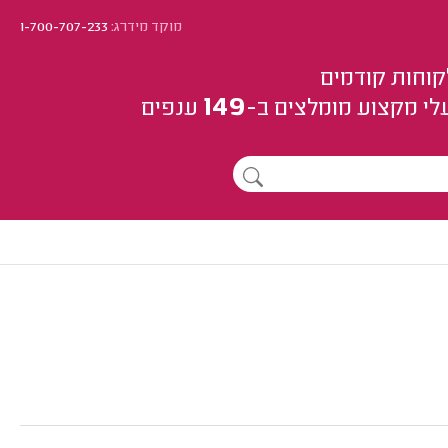
מוקד מידרג:
1-700-707-233
קוחות קודמים
149
לי מקצוע
מומלצים
ב-
ענפים