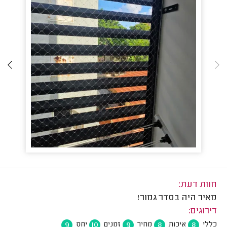
חוות דעת:
מאיר היה בסדר גמור!
דירוגים:
9
10
9
8
8
כללי
איכות
מחיר
זמנים
יחס