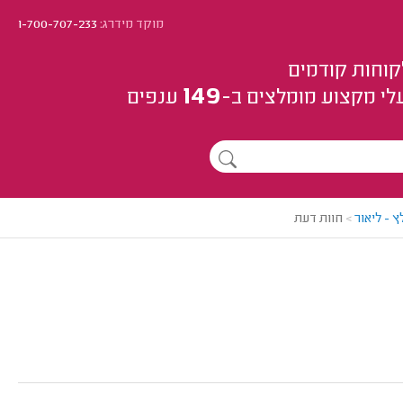
מוקד מידרג:
1-700-707-233
קוחות קודמים
149
לי מקצוע
מומלצים
ב-
ענפים
 - ליאור
>
חוות דעת