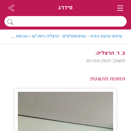
מידרג
...
שיפוץ ועיצוב הבית
>
זגגים מומלצים
>
הרצליה-רמה"ש > זגג מומלץ - עידו
ב. ר. הרצליה.
משוב: 26/04/2021
תמונות מהשטח: