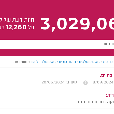
3,029,0
חוות דעת של ל
12,260
על
בע
ב הבית
>
זגגים מומלצים
>
חולון-בת ים > זגג מומלץ - ליאור
>
חוות דעת
 בת ים.
משוב: 20/06/2024
ות:
ה זכוכית במרפסת.