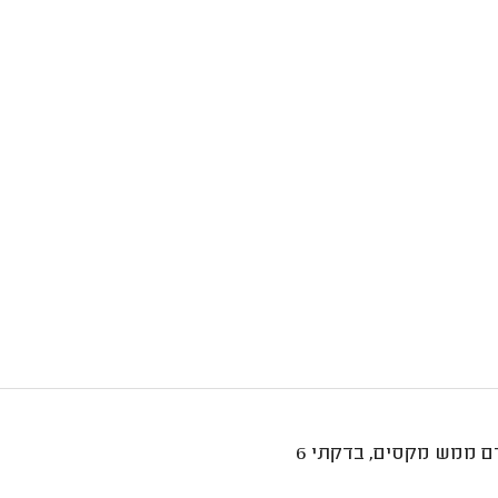
היה פשוט מעולה. תוך שבוע התקין הכל אחרי שבא לקחת מידות, כבן אדם ממש מקסים, בדקתי 6