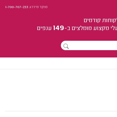
מוקד מידרג:
1-700-707-233
קוחות קודמים
149
לי מקצוע
מומלצים
ב-
ענפים