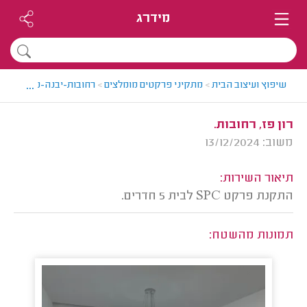
מידרג
...
שיפוץ ועיצוב הבית
>
מתקיני פרקטים מומלצים
>
רחובות-יבנה-נס ציונה > 
רון פז, רחובות.
משוב: 13/12/2024
תיאור השירות:
התקנת פרקט SPC לבית 5 חדרים.
תמונות מהשטח: