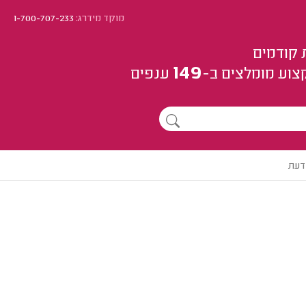
מוקד מידרג:
1-700-707-233
 קודמים
149
צוע
מומלצים
ב-
ענפים
דעת