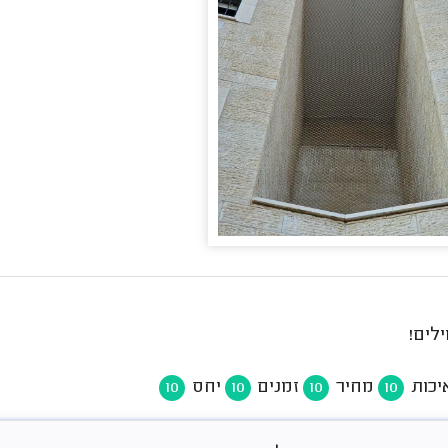
לים!
יכות
מחיר
זמנים
יחס
10
10
10
10