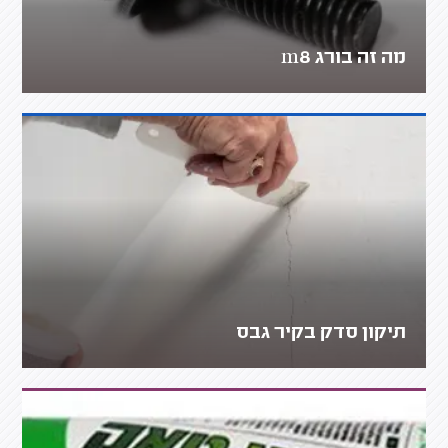
מה זה בורג m8
תיקון סדק בקיר גבס