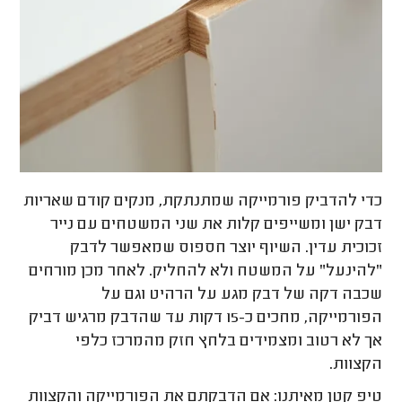
כדי להדביק פורמייקה שמתנתקת, מנקים קודם שאריות
דבק ישן ומשייפים קלות את שני המשטחים עם נייר
זכוכית עדין. השיוף יוצר חספוס שמאפשר לדבק
"להינעל" על המשטח ולא להחליק. לאחר מכן מורחים
שכבה דקה של דבק מגע על הרהיט וגם על
הפורמייקה, מחכים כ-15 דקות עד שהדבק מרגיש דביק
אך לא רטוב ומצמידים בלחץ חזק מהמרכז כלפי
הקצוות.
טיפ קטן מאיתנו: אם הדבקתם את הפורמייקה והקצוות