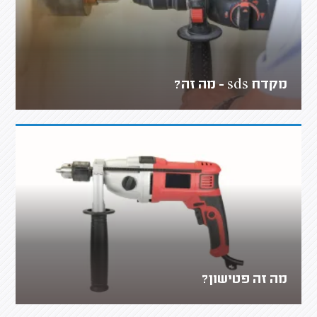
מקדח sds - מה זה?
מה זה פטישון?