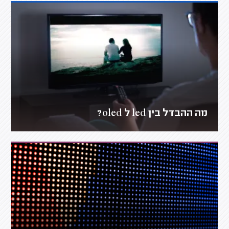
מה ההבדל בין led ל oled?