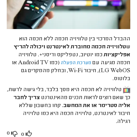
ההבדל המרכזי בין טלוויזיה חכמה ללא חכמה הוא
ש
טלוויזיה חכמה מחוברת לאינטרנט ויכולה להריץ
אפליקציות
כמו יוטיוב, נטפליקס ודיסני+. טלוויזיה
חכמה מגיעה עם
(כמו Android TV או
מערכת הפעלה
LG WebOS), חיבור Wi-Fi, ובחלק מהמקרים גם
בלוטוס.
טלוויזיה לא חכמה היא מסך בלבד, בלי גישה לרשת,
כך שאם רוצים לראות תכנים מהאינטרנט
צריך לחבר
אליה סטרימר או את המחשב.
קחו בחשבון שללא
חיבור לאינטרנט, טלויזיה חכמה היא כמו טלויזיה
רגילה.
0
0