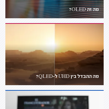
מה זה OLED?
מה ההבדל בין UHD ל-QLED?