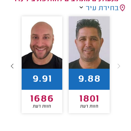
בחירת עיר
1
9.91
9.88
73
1686
1801
חוות דעת
חוות דעת
חו