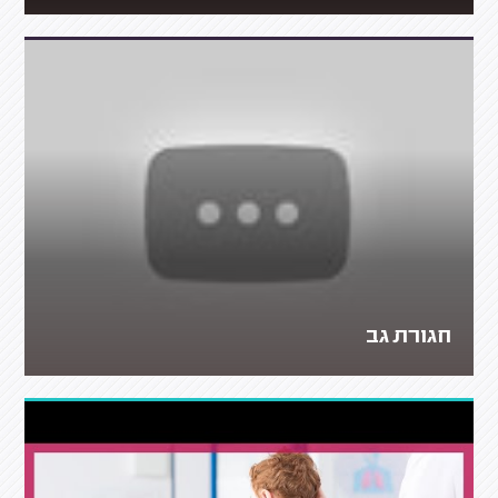
חגורת גב