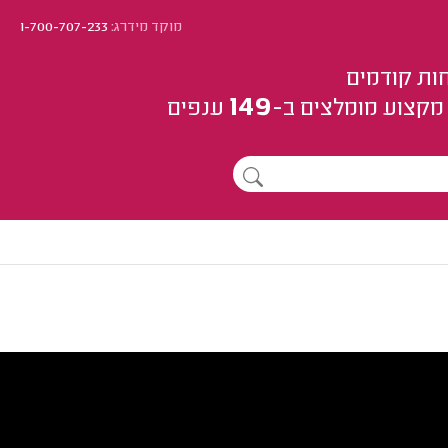
מוקד מידרג:
1-700-707-233
ות קודמים
149
מקצוע
מומלצים
ב-
ענפים