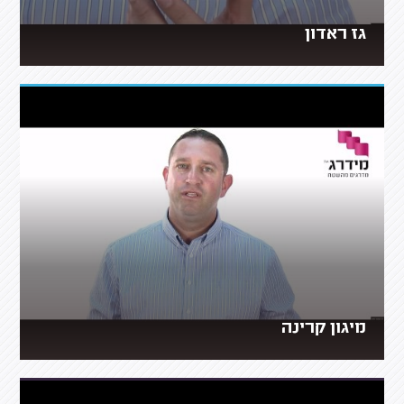
גז ראדון
מיגון קרינה