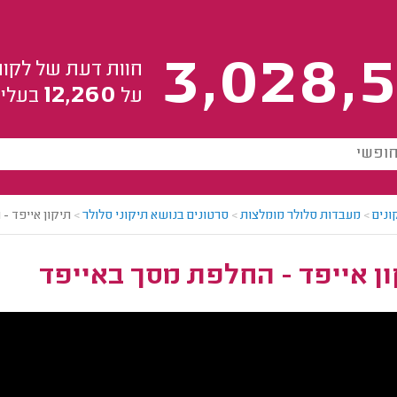
3,028,5
חוות דעת של לקוח
12,260
על
בעלי 
ונים
>
מעבדות סלולר מומלצות
>
סרטונים בנושא תיקוני סלולר
>
תיקון אייפד -
ן אייפד - החלפת מסך באייפד