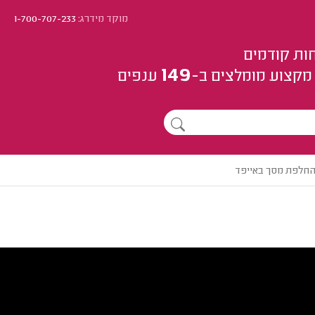
מוקד מידרג:
1-700-707-233
ות קודמים
149
מקצוע
מומלצים
ב-
ענפים
 החלפת מסך באייפד