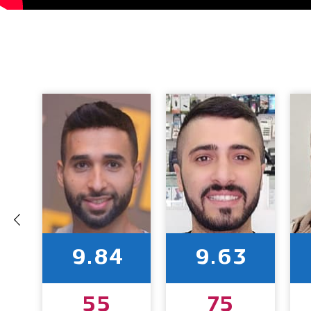
9.84
9.63
55
75