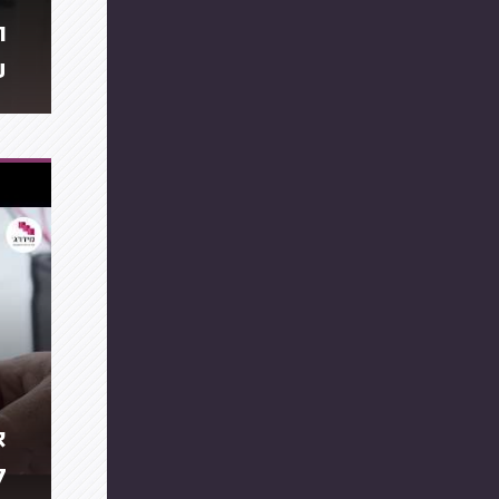
ת
ע
א
ק