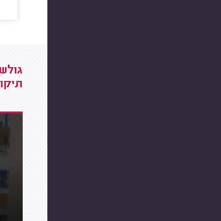
גולשי
תיקונ