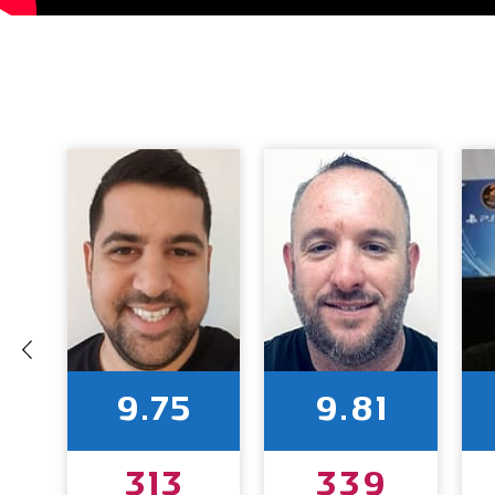
9.75
9.81
313
339