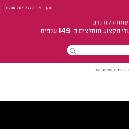
מוקד מידרג:
1-700-707-233
קוחות קודמים
149
לי מקצוע
מומלצים
ב-
ענפים
י לשיפור עוצמת אות