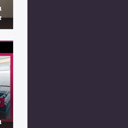
ב
א
ב