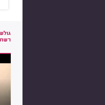
גולשי
רשתו