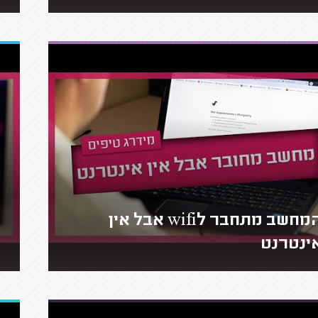
המחשב מתחבר לwifi אבל אין
ינטרנט