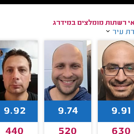
י רשתות מומלצים במידרג
ת עיר
9.92
9.74
9.91
440
520
630