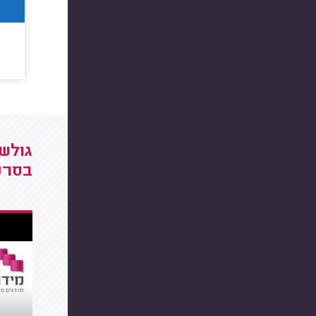
גולשי
בסרט