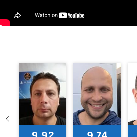
9.92
9.74