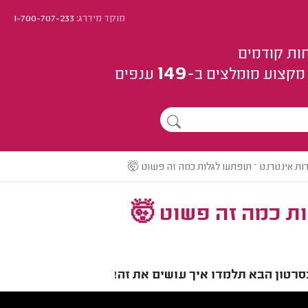
מוקד מידרג:
1-700-707-233
ות קודמים
149
מקצוע
מומלצים
ב-
ענפים
ות אינטרנט – תופתעו לגלות כמה זה פשוט 🤯
ות כמה זה פשוט 🤯
רטון הבא תלמדו איך עושים את זה!