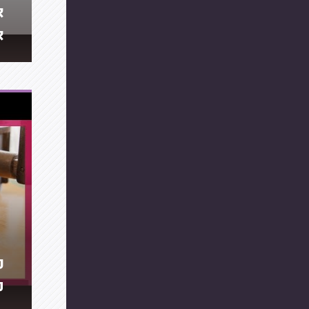
א
א
נ
מ