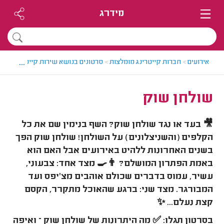
מידרג
...
אירועים
>
חברות קייטרינג מומלצות
>
סרטונים בנושא שירות קייטרינג
>
שו
שולחן שוק
🎥 בעד או נגד שולחן שוק? השף בנימין שם את כל
הקלפים (והשניצלונים) על השולחן! שולחן שוק הפך
בשנים האחרונות ללהיט באירועים אבל האם הוא
באמת הפתרון המושלם? 👨‍🍳 מצד אחד: צבעוני,
עשיר, עמוס בדברים שכולם אוהבים מצ'יפס ועד
המבורגר. מצד שני: ברגע שהאוכל מתקרר, הקסם
קצת נעלם... ✨
בסרטון תגלו: ✅ מה היתרונות של שולחן שוק – ואיפה