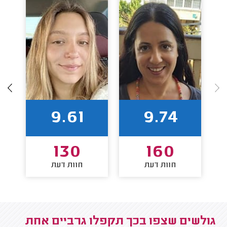
9.61
9.74
130
160
חוות דעת
חוות דעת
גולשים שצפו בכך תקפלו גרביים אחת