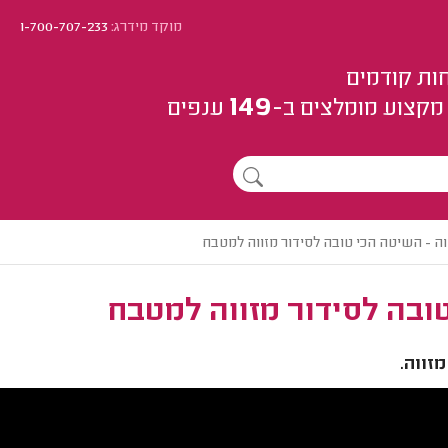
מוקד מידרג:
1-700-707-233
ות קודמים
149
מקצוע
מומלצים
ב-
ענפים
וה - השיטה הכי טובה לסידור מזווה למטבח
טובה לסידור מזווה למטבח
זווה.