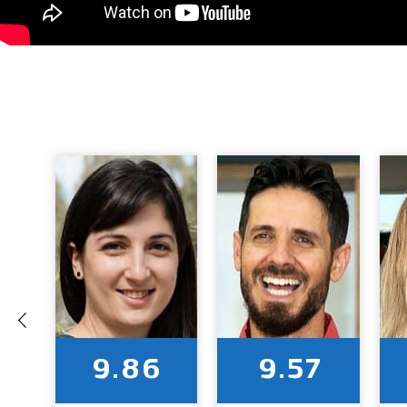
9.86
9.57