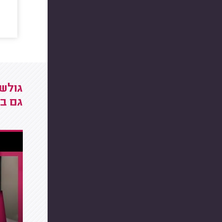
גולשי
גם בס