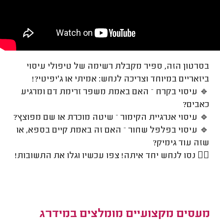
בסרטון הזה, ספיר מקבלת רשימה של טיפולי עיסוי
ביזאריים במיוחד וצריכה לנחש: אמיתי או ג'יפיטי?!
🔹 עיסוי בקרח – האם באמת משפר זרימת דם ומרגיע
כאבים?
🔹 עיסוי אנרגיית הקימור – שיטה מוכרת או שם מפוצץ?
🔹 עיסוי בפלפל שחור – האם זה באמת קיים בספא, או
שזה עוד גימיק?
💆‍♂️ נסו לנחש יחד איתה! צפו עכשיו וגלו את התשובות!
מעסים מקצועיים מומלצים במידרג