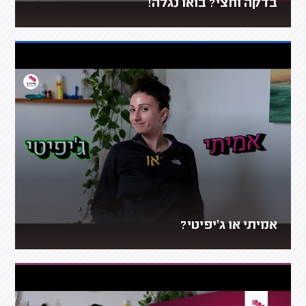
בדקה וחצי? בואו נגלה!
אמיתי או ג'יפיטי?