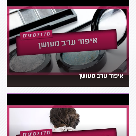
איפור ערב מעושן