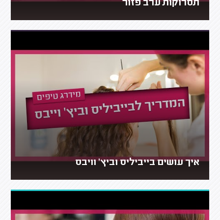
תסרוקות ערב פזור
איך עושים בייביליס וביץ' וויבס